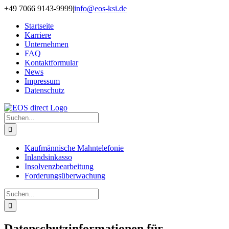
Zum
+49 7066 9143-9999
|
info@eos-ksi.de
Inhalt
Startseite
springen
Karriere
Unternehmen
FAQ
Kontaktformular
News
Impressum
Datenschutz
Suche
nach:
Kaufmännische Mahntelefonie
Inlandsinkasso
Insolvenzbearbeitung
Forderungs­überwachung
Suche
nach:
Datenschutzinformationen für