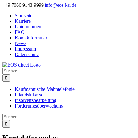
Zum
+49 7066 9143-9999
|
info@eos-ksi.de
Inhalt
Startseite
springen
Karriere
Unternehmen
FAQ
Kontaktformular
News
Impressum
Datenschutz
Suche
nach:
Kaufmännische Mahntelefonie
Inlandsinkasso
Insolvenzbearbeitung
Forderungs­überwachung
Suche
nach:
Kontaktformular