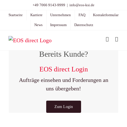
Zum
+49 7066 9143-9999
|
info@eos-ksi.de
Inhalt
Startseite
Karriere
Unternehmen
FAQ
Kontaktformular
springen
News
Impressum
Datenschutz
Bereits Kunde?
EOS direct Login
Aufträge einsehen und Forderungen an
uns übergeben!
Zum Login